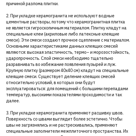
причиной разлома плитки.
2. При укладке керамогранита не используют водные
цементные растворы, потому что керамогранитная плитка
не является гигроскопичным материалом. Плитку кладут на
специальные клеи (акриловые либо латексные клеящие
смеси). Эти смеси создают прочное сцепление с материалом.
Основными характеристиками данных клеящих смесей
являются: высокая эластичность, термо– и морозостойкость,
ударопрочность. Слой смеси необходимо тщательно
разравнивать во избежание появления пузырей и луж.
Крупную плитку (размером 40х40 см) кладут на специальные
клеящие смеси. Существует деление клеящих смесей
относительно условий, в которых они будут
эксплуатироваться: для помещений с большими перепадами
температур, высокими показателями проходимости и так
далее.
3. При укладке керамогранита применяют расшивку швов.
Поверхность со швами выглядит более эстетично. Чтобы
швы не загрязнялись и не растрескивались, применяют
специальные заполнители межплиточного пространства. Их