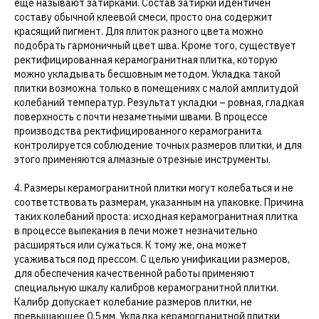
еще называют затирками. Состав затирки идентичен
составу обычной клеевой смеси, просто она содержит
красящий пигмент. Для плиток разного цвета можно
подобрать гармоничный цвет шва. Кроме того, существует
ректифицированная керамогранитная плитка, которую
можно укладывать бесшовным методом. Укладка такой
плитки возможна только в помещениях с малой амплитудой
колебаний температур. Результат укладки – ровная, гладкая
поверхность с почти незаметными швами. В процессе
производства ректифицированного керамогранита
контролируется соблюдение точных размеров плитки, и для
этого применяются алмазные отрезные инструменты.
4. Размеры керамогранитной плитки могут колебаться и не
соответствовать размерам, указанным на упаковке. Причина
таких колебаний проста: исходная керамогранитная плитка
в процессе выпекания в печи может незначительно
расширяться или сужаться. К тому же, она может
усаживаться под прессом. С целью унификации размеров,
для обеспечения качественной работы применяют
специальную шкалу калибров керамогранитной плитки.
Калибр допускает колебание размеров плитки, не
превышающее 0,5 мм. Укладка керамогранитной плитки